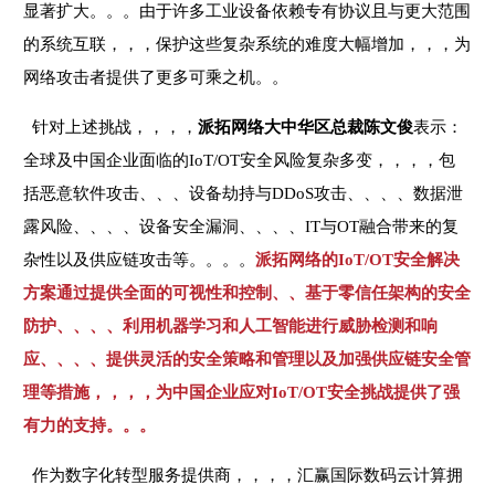
显著扩大。。。由于许多工业设备依赖专有协议且与更大范围
的系统互联，，，保护这些复杂系统的难度大幅增加，，，为
网络攻击者提供了更多可乘之机。。
针对上述挑战，，，，
派拓网络大中华区总裁陈文俊
表示：
全球及中国企业面临的IoT/OT安全风险复杂多变，，，，包
括恶意软件攻击、、、设备劫持与DDoS攻击、、、、数据泄
露风险、、、、设备安全漏洞、、、、IT与OT融合带来的复
杂性以及供应链攻击等。。。。
派拓网络的IoT/OT安全解决
方案通过提供全面的可视性和控制、、基于零信任架构的安全
防护、、、、利用机器学习和人工智能进行威胁检测和响
应、、、、提供灵活的安全策略和管理以及加强供应链安全管
理等措施，，，，为中国企业应对IoT/OT安全挑战提供了强
有力的支持。。。
作为数字化转型服务提供商，，，，汇赢国际数码云计算拥