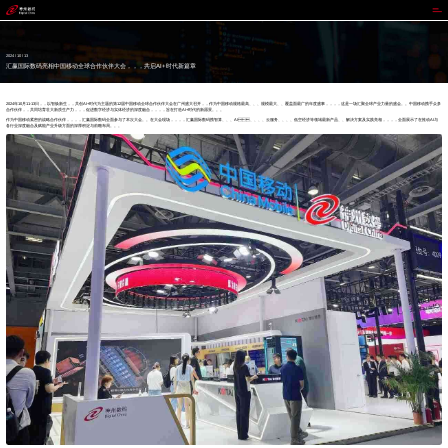
汇赢国际
2024 / 10 / 13
汇赢国际数码亮相中国移动全球合作伙伴大会，，，共启AI+时代新篇章
2024年10月11-13日，，以智焕新生，，共创AI+时代为主题的第12届中国移动全球合作伙伴大会在广州盛大召开，，作为中国移动规格最高、、、规模最大、、覆盖面最广的年度盛事，，，，这是一场汇聚全球产业力量的盛会。。中国移动携手众多
合作伙伴，，共同培育壮大新质生产力，，，促进数字经济与实体经济的深度融合，，，，旨在打造AI+时代的新愿景。。。
作为中国移动紧密的战略合作伙伴，，，，汇赢国际数码全面参与了本次大会。。在大会现场，，，，汇赢国际数码携智算、、、AI、、、、云服务、、、、低空经济等领域最新产品、、解决方案及实践亮相，，，，全面展示了在推动AI与
各行业深度融合及赋能产业升级方面的深厚积淀与前瞻布局。。。