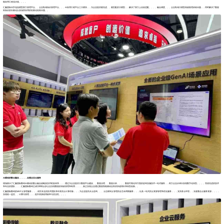
能应用工程流水线。。。。
汇赢国际问学包括模型算力管理平台、、企业私域知识管理平台、、、Al应用工程平台三大模块，，为企业提供最先进、、最匹配的大模型，，解决了算力上信创适配、、、、融合调度、、、企业私域大模型高效推理训练问题，，同时解决了数据
到知识的向量化以及场景应用的轻量化组装问题。。
AI驱动的数云融合，，，，全栈企业云服务
现场展示了汇赢国际数码AI驱动的数云融合战略及技术框架体系，，，通过为企业提供大数据平台建设、、数据治理、、数据分析、、、、数据可视化等方面的咨询实施技术一站式服务，，助力企业从0到1实现数字化转型。。。。凭借先进的技术
和专业的团队，，，汇赢国际数码已成功帮助众多企业实现数据的高效管理和利用，，，，真正实现企业通过数据智能驱动业务的快速增长和转型创新。。
汇赢国际数码的MSP云管理服务，，，依托专业的技术团队和丰富的云计算经验，，，为企业提供从云咨询、、、云迁移到云管理的全生命周期服务，，，以及一站式的云资源管理和优化服务，，，支持多云环境，，无缝整合云服务资源，，，，
实现统一监控、、计费与管理，，，提升资源使用效率与灵活性。。。。